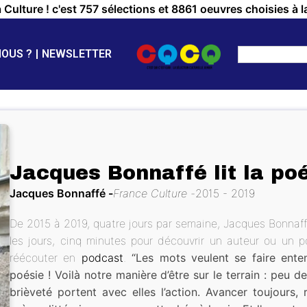
a Culture ! c'est 757 sélections et 8861 oeuvres choisies à l
NOUS ?
NEWSLETTER
Jacques Bonnaffé lit la po
Jacques Bonnaffé
France Culture
2015 - 2019
De 2015 à 2019, quatre jours par semaine, Jacques Bonnaffé
les jours, cinq minutes pour découvrir un auteur ou un 
réécouter en
podcast
.
“Les mots veulent se faire ente
poésie ! Voilà notre manière d’être sur le terrain : peu de
brièveté portent avec elles l’action. Avancer toujours