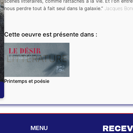
scènes littéraires, comme rattachés à la vie. Et l'on en
nous perdre tout à fait seul dans la galaxie.”
Jacques Bon
Cette oeuvre est présente dans :
LITTÉRATURE
Printemps et poésie
RECEV
MENU