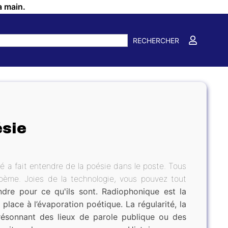
a main.
RECHERCHER
ésie
 a fait entendre de la poésie dans le poste. Tous
poème. Joies de la technologie, vous pouvez tout
ndre pour ce qu'ils sont. Radiophonique est la
 place à l’évaporation poétique. La régularité, la
, résonnant des lieux de parole publique ou des