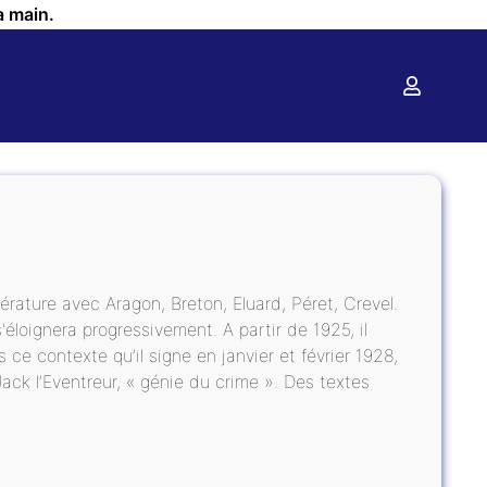
a main.
térature avec Aragon, Breton, Eluard, Péret, Crevel.
s'éloignera progressivement. A partir de 1925, il
 ce contexte qu’il signe en janvier et février 1928,
Jack l’Eventreur, « génie du crime ». Des textes