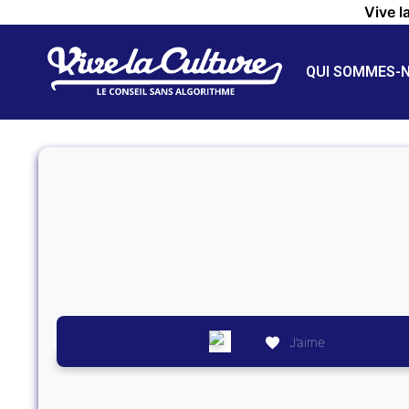
Vive l
QUI SOMMES-
J’aime