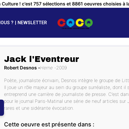
a Culture ! c'est 757 sélections et 8861 oeuvres choisies à l
NOUS ?
NEWSLETTER
Jack l'Eventreur
Robert Desnos
Herne
2009
Poète, journaliste écrivain, Desnos intègre le groupe de Lit
Il joue un rôle majeur au sein du groupe surréaliste, dont il 
entreprend une carrière de journaliste de presse. C’est dans
pour le journal Paris-Matinal une série de neuf articles sur 
rares et une sidérante évocation.
Cette oeuvre est présente dans :