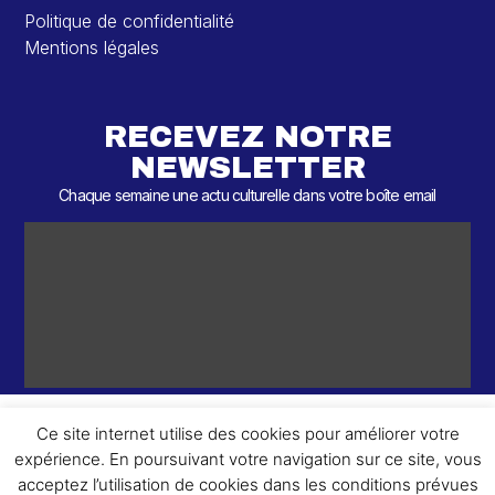
Politique de confidentialité
Mentions légales
RECEVEZ NOTRE
NEWSLETTER
Chaque semaine une actu culturelle dans votre boîte email
Ce site internet utilise des cookies pour améliorer votre
expérience. En poursuivant votre navigation sur ce site, vous
ème
© 2026 – 2
Round – Tous droits réservés.
acceptez l’utilisation de cookies dans les conditions prévues