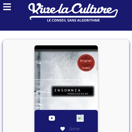
J’aime