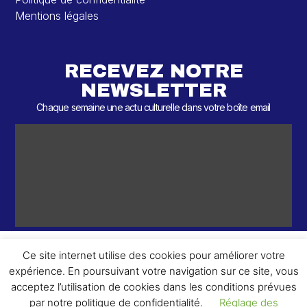
Mentions légales
RECEVEZ NOTRE
NEWSLETTER
Chaque semaine une actu culturelle dans votre boîte email
Ce site internet utilise des cookies pour améliorer votre
expérience. En poursuivant votre navigation sur ce site, vous
ème
© 2026 – 2
Round – Tous droits réservés.
acceptez l’utilisation de cookies dans les conditions prévues
par notre politique de confidentialité.
Réglage des