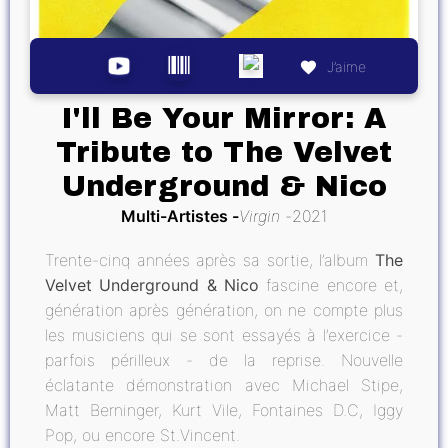
J’aime
I'll Be Your Mirror: A
Tribute to The Velvet
Underground & Nico
Multi-Artistes
Virgin
2021
Trente-cinq années après sa sortie, l’album
The
Velvet Underground & Nico
fascine encore et,
génération après génération, on ne compte plus
les musiciens qui se sont essayés à l’exercice -
parfois périlleux - de la reprise. Nouvelle
éclatante démonstration avec Michael Stipe,
Matt Berninger, Kurt Vile, Fontaines D.C, Iggy
Pop, ou encore St.Vincent.