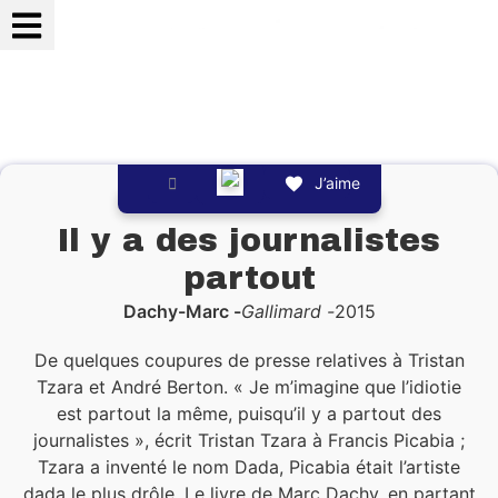
Qui sommes-nous ?
Mon Compte
Mes Favoris
J’aime
Il y a des journalistes
partout
Dachy-Marc
Gallimard
2015
De quelques coupures de presse relatives à Tristan
Tzara et André Berton. « Je m’imagine que l’idiotie
est partout la même, puisqu’il y a partout des
journalistes », écrit Tristan Tzara à Francis Picabia ;
Tzara a inventé le nom Dada, Picabia était l’artiste
dada le plus drôle. Le livre de Marc Dachy, en partant