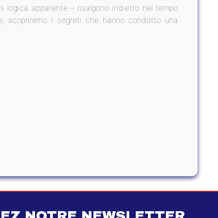
i logica apparente – risalgono indietro nel tempo
ine, scopriremo i segreti che hanno condotto una
EZ NOTRE NEWSLETTER