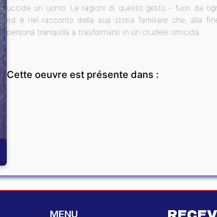
uccide un uomo. Le ragioni di questo gesto – fuori da ogn
ed è nel racconto della sua storia familiare che, alla f
persona tranquilla a trasformarsi in un crudele omicida.
Cette oeuvre est présente dans :
RECEV
MENU