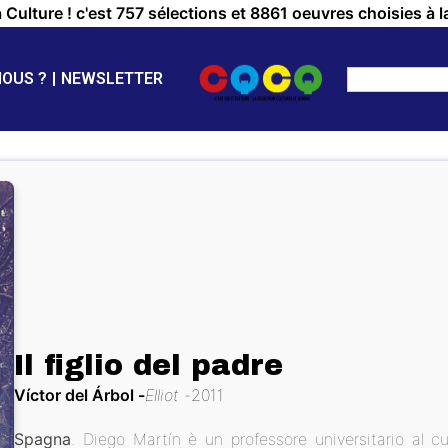
a Culture ! c'est 757 sélections et 8861 oeuvres choisies à l
NOUS ?
NEWSLETTER
Il figlio del padre
Víctor del Árbol
Elliot
2011
Spagna
. Diego Martín è un professore universitario al c