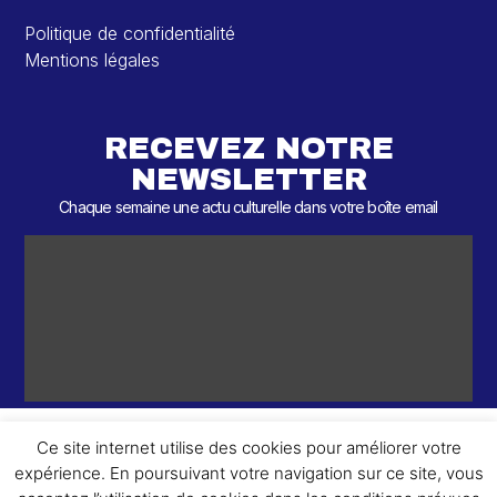
Politique de confidentialité
Mentions légales
RECEVEZ NOTRE
NEWSLETTER
Chaque semaine une actu culturelle dans votre boîte email
Ce site internet utilise des cookies pour améliorer votre
expérience. En poursuivant votre navigation sur ce site, vous
ème
© 2026 – 2
Round – Tous droits réservés.