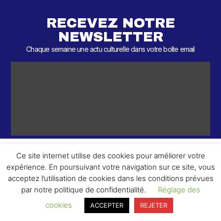
RECEVEZ NOTRE
NEWSLETTER
Chaque semaine une actu culturelle dans votre boîte email
Ce site internet utilise des cookies pour améliorer votre
expérience. En poursuivant votre navigation sur ce site, vous
ème
© 2026 – 2
Round – Tous droits réservés.
acceptez l’utilisation de cookies dans les conditions prévues
par notre politique de confidentialité.
Réglage des
cookies
ACCEPTER
REJETER