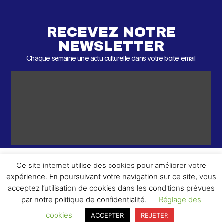
RECEVEZ NOTRE
NEWSLETTER
Chaque semaine une actu culturelle dans votre boîte email
Ce site internet utilise des cookies pour améliorer votre
expérience. En poursuivant votre navigation sur ce site, vous
ème
© 2026 – 2
Round – Tous droits réservés.
acceptez l’utilisation de cookies dans les conditions prévues
par notre politique de confidentialité.
Réglage des
cookies
ACCEPTER
REJETER