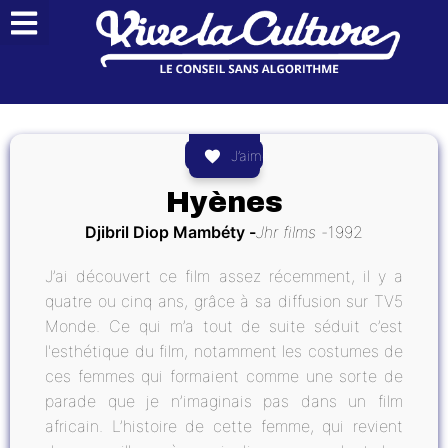
J’aime
Hyènes
Djibril Diop Mambéty
Jhr films
1992
J’ai découvert ce film assez récemment, il y a
quatre ou cinq ans, grâce à sa diffusion sur TV5
Monde. Ce qui m’a tout de suite séduit c’est
l'esthétique du film, notamment les costumes de
ces femmes qui formaient comme une sorte de
parade que je n’imaginais pas dans un film
africain. L’histoire de cette femme, qui revient