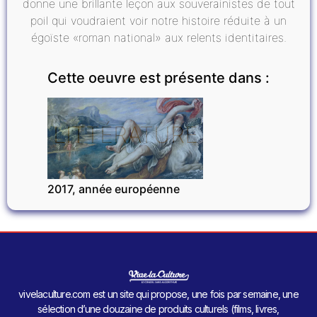
donne une brillante leçon aux souverainistes de tout
poil qui voudraient voir notre histoire réduite à un
égoïste «roman national» aux relents identitaires.
Cette oeuvre est présente dans :
LITTÉRATURE
2017, année européenne
vivelaculture.com est un site qui propose, une fois par semaine, une
sélection d’une douzaine de produits culturels (films, livres,