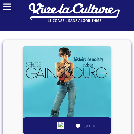
J’aime