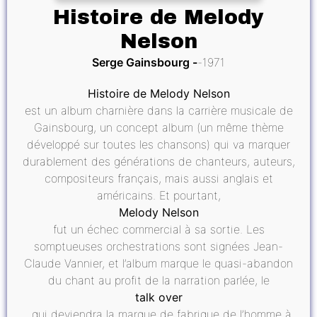
Histoire de Melody
Nelson
Serge Gainsbourg
1971
Histoire de Melody Nelson
est un album charnière dans la carrière musicale de
Gainsbourg, un concept album (un même thème
développé sur toutes les chansons) qui va marquer
durablement des générations de chanteurs, auteurs,
compositeurs français, mais aussi anglais et
américains. Et pourtant,
Melody Nelson
fut un échec commercial à sa sortie. Les
somptueuses orchestrations sont signées Jean-
Claude Vannier, et l’album marque le quasi-abandon
du chant au profit de la narration parlée, le
talk over
, qui deviendra la marque de fabrique de l’homme à