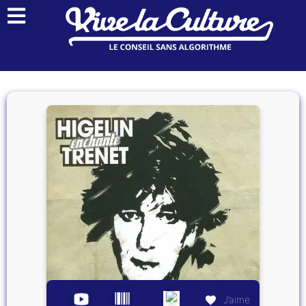
J’aime