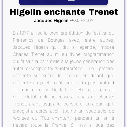
Higelin enchante Trenet
Jacques Higelin
EMI
2005
En 1977 a lieu la première édition du festival du
Printemps de Bourges avec, entre autres,
Jacques Higelin qui, dit la légende, imposa
Charles Trenet au milieu d’une programmation
qui faisait la part belle à la jeune génération des
auteurs-compositeurs-interprètes. Le premier
présente sur scène le second en disant qu’il
présente un poète qu’il aime « du plus profond
de mon cœur ». De fait, Higelin, chanteur au
profil plutôt rock, ne cessera jamais de chanter
Trenet, allant jusqu’à lui consacrer un album qu’il
enregistra après avoir tourné un spectacle de
reprises du “Fou chantant” pendant un an à
travers toute la France. S’il n’y a que des