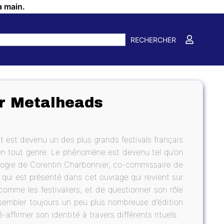
a main.
RECHERCHER
ur Metalheads
st est devenu un des plus grands festivals français
en tout genre. Le phénomène est devenu tel qu’on
pologie de Corentin Charbonnier, co-commissaire de
l qui est présenté dans cet ouvrage qui revient sur
 comme les festivaliers, et de questionner son rôle
embler toujours un peu plus nombreuse d’édition
é-affirmer son identité à travers différents rituels.