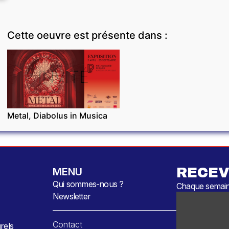
Cette oeuvre est présente dans :
INVITÉ
Metal, Diabolus in Musica
RECEV
MENU
Qui sommes-nous ?
Chaque semaine
Newsletter
Contact
rels