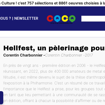
a Culture ! c'est 757 sélections et 8861 oeuvres choisies à l
NOUS ?
NEWSLETTER
Hellfest, un pèlerinage po
Corentin Charbonnier
Corentin Charbonnier
2017
En près de vingt ans - première édition en 2006 - le Hellfe
réunissant, en 2022, plus de 400 000 amateurs de metal 
l’étudie, il est même devenu le sujet de la thèse d’anthro
l’exposition à la Philharmonie. C’est un résumé de ce travai
l’importance que le Hellfest a prise, pour les groupes tout
en tant que lieu permettant à une communauté de se rass
en édition, offrant à chacun la possibilité d'affirmer ou de r