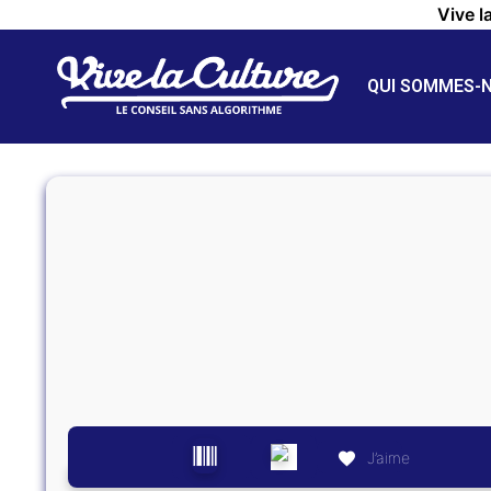
Vive l
QUI SOMMES-
J’aime