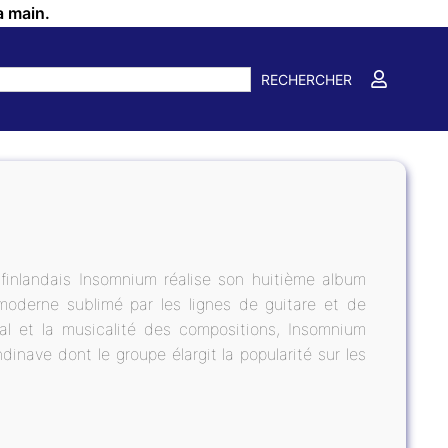
a main.
RECHERCHER
finlandais Insomnium réalise son huitième album
moderne sublimé par les lignes de guitare et de
tal et la musicalité des compositions, Insomnium
inave dont le groupe élargit la popularité sur les