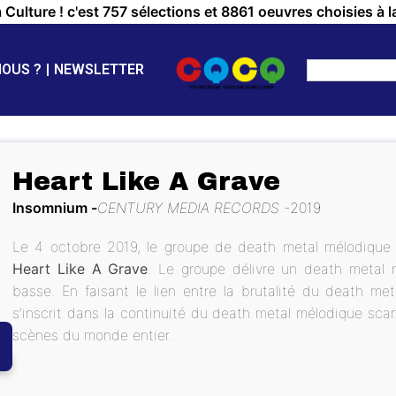
a Culture ! c'est 757 sélections et 8861 oeuvres choisies à l
NOUS ?
NEWSLETTER
Heart Like A Grave
Insomnium
CENTURY MEDIA RECORDS
2019
Le 4 octobre 2019, le groupe de death metal mélodique 
Heart Like A Grave
. Le groupe délivre un death metal 
basse. En faisant le lien entre la brutalité du death me
s’inscrit dans la continuité du death metal mélodique scand
scènes du monde entier.