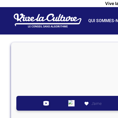
Vive l
QUI SOMMES-
J’aime