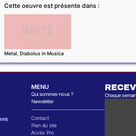
Cette oeuvre est présente dans :
INVITÉ
Metal, Diabolus in Musica
RECEV
MENU
Qui sommes-nous ?
Chaque semaine
Newsletter
Contact
rels
Plan du site
Accès Pro