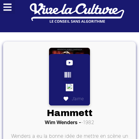
J’aime
Hammett
Wim Wenders
1982
Wenders a eu la bonne idée de mettre en scène un