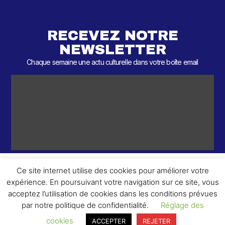
RECEVEZ NOTRE
NEWSLETTER
Chaque semaine une actu culturelle dans votre boîte email
Ce site internet utilise des cookies pour améliorer votre
expérience. En poursuivant votre navigation sur ce site, vous
ème
© 2026 – 2
Round – Tous droits réservés.
acceptez l’utilisation de cookies dans les conditions prévues
par notre politique de confidentialité.
Réglage des
cookies
ACCEPTER
REJETER