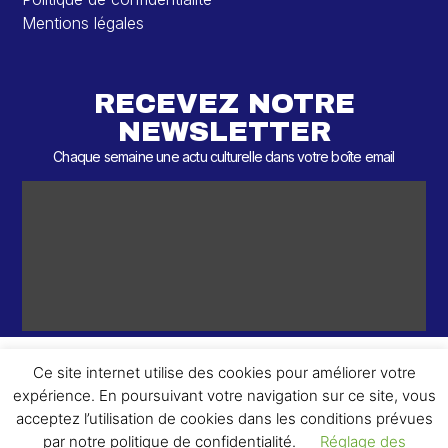
Mentions légales
RECEVEZ NOTRE
NEWSLETTER
Chaque semaine une actu culturelle dans votre boîte email
Ce site internet utilise des cookies pour améliorer votre
expérience. En poursuivant votre navigation sur ce site, vous
ème
© 2026 – 2
Round – Tous droits réservés.
acceptez l’utilisation de cookies dans les conditions prévues
par notre politique de confidentialité.
Réglage des