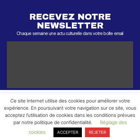
RECEVEZ NOTRE
NEWSLETTER
Chaque semaine une actu culturelle dans votre boîte email
Ce site internet utilise des cookies pour améliorer votre
expérience. En poursuivant votre navigation sur ce site, vous
ème
© 2026 – 2
Round – Tous droits réservés.
acceptez l’utilisation de cookies dans les conditions prévues
par notre politique de confidentialité.
Réglage des
cookies
ACCEPTER
REJETER