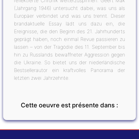
reflektierte Chronik weiterzuspinnen. Geert Mak
(Jahrgang 1946) untersucht dabei, was uns als
Europäer verbindet und was uns trennt. Dieser
brandaktuelle Essay lädt uns dazu ein, die
Ereignisse, die den Beginn des 21. Jahrhunderts
geprägt haben, noch einmal Revue passieren zu
lassen – von der Tragödie des 11. September bis
hin zu Russlands bewaffneter Aggression gegen
die Ukraine. So bietet uns der niederländische
Bestsellerautor ein kraftvolles Panorama der
letzten zwei Jahrzehnte.
Cette oeuvre est présente dans :