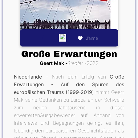
J’aime
Große Erwartungen
Geert Mak
Siedler
2022
Niederlande
- Nach dem Erfolg von
Große
Erwartungen - Auf den Spuren des
europäischen Traums (1999-2019)
nimmt Geert
Mak seine Gedanken zu Europa an der Schwelle
zum neuen Jahrtausend in dieser
erweitertenAusgabewieder auf. Anhand von
Interviews und Begegnungen gelingt es ihm,
lebendig den europäischen Geschichtsfaden als