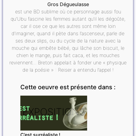
Gros Dégueulasse
est une BD sublime où ce personnage aussi fou
qu’Ubu fascine les femmes autant qu’il les dégoûte,
car il ose ce que les autres sont même loin
d’imaginer, quand il pète dans l’ascenseur, parle de
ses deux slips, ou du cycle de la nature avec la
mouche qui embête bébé, qui lâche son biscuit, le
chien le mange, puis fait caca, et les mouches
reviennent... Breton appelait à fonder une « physique
de la poésie » : Reiser a entendu l’appel !
Cette oeuvre est présente dans :
EXPOSITIONS
C’est surréaliste !