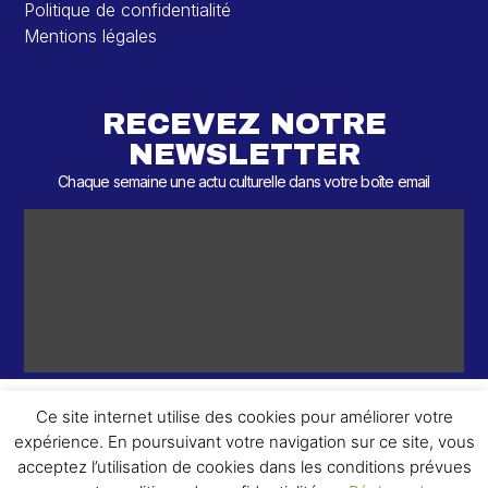
Politique de confidentialité
Mentions légales
RECEVEZ NOTRE
NEWSLETTER
Chaque semaine une actu culturelle dans votre boîte email
Ce site internet utilise des cookies pour améliorer votre
expérience. En poursuivant votre navigation sur ce site, vous
ème
© 2026 – 2
Round – Tous droits réservés.
acceptez l’utilisation de cookies dans les conditions prévues