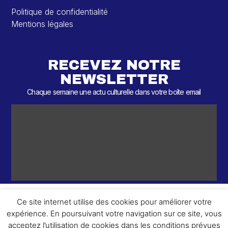
Politique de confidentialité
Mentions légales
RECEVEZ NOTRE
NEWSLETTER
Chaque semaine une actu culturelle dans votre boîte email
Ce site internet utilise des cookies pour améliorer votre
expérience. En poursuivant votre navigation sur ce site, vous
ème
© 2026 – 2
Round – Tous droits réservés.
acceptez l’utilisation de cookies dans les conditions prévues