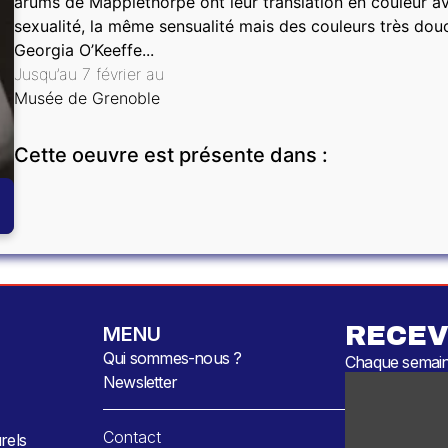
arums de Mapplethorpe ont leur translation en couleur a
sexualité, la même sensualité mais des couleurs très douc
Georgia O’Keeffe...
Jusqu’au 7 février au
Musée de Grenoble
Cette oeuvre est présente dans :
RECEV
MENU
Qui sommes-nous ?
Chaque semaine
Newsletter
Contact
rels