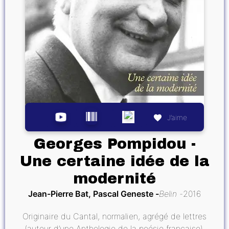
J’aime
Georges Pompidou -
Une certaine idée de la
modernité
Jean-Pierre Bat, Pascal Geneste
Belin
2016
Originaire du Cantal, normalien, agrégé de lettres
(auteur d’une Anthologie de la poésie française),