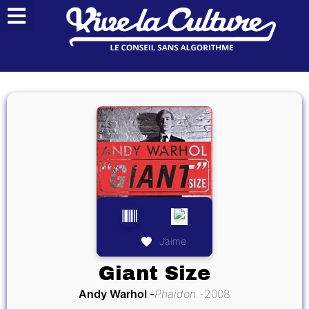
J’aime
Giant Size
Andy Warhol
Phaidon
2008