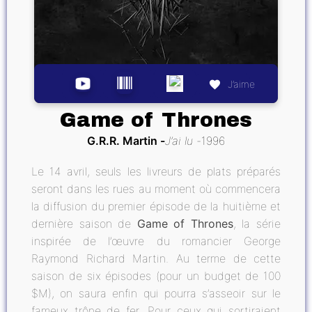
J’aime
Game of Thrones
G.R.R. Martin
J’ai lu
1996
Le 14 avril, seuls les livreurs de plats préparés
seront dans les rues au moment où commencera
la diffusion du premier épisode de la huitième et
dernière saison de
Game of Thrones
, la série
inspirée de l’œuvre du romancier George
Raymond Richard Martin. Au terme de cette
saison de six épisodes (pour un budget de 100
$M), on saura enfin qui pourra s’asseoir sur le
fameux trône de fer. Pour ceux qui sortiraient