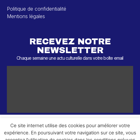
Politique de confidentialité
Mentions légales
RECEVEZ NOTRE
NEWSLETTER
Chaque semaine une actu culturelle dans votre boîte email
Ce site internet utilise des cookies pour améliorer votre
expérience. En poursuivant votre navigation sur ce site, vous
ème
© 2026 – 2
Round – Tous droits réservés.
acceptez l’utilisation de cookies dans les conditions prévues