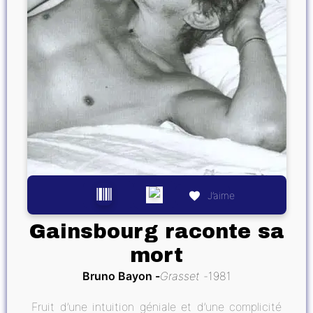
J’aime
Gainsbourg raconte sa
mort
Bruno Bayon
Grasset
1981
Fruit d’une intuition géniale et d’une complicité