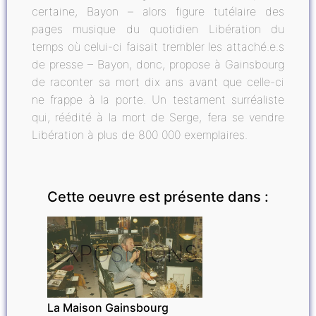
certaine, Bayon – alors figure tutélaire des
pages musique du quotidien Libération du
temps où celui-ci faisait trembler les attaché.e.s
de presse – Bayon, donc, propose à Gainsbourg
de raconter sa mort dix ans avant que celle-ci
ne frappe à la porte. Un testament surréaliste
qui, réédité à la mort de Serge, fera se vendre
Libération à plus de 800 000 exemplaires.
Cette oeuvre est présente dans :
EXPOSITIONS
La Maison Gainsbourg