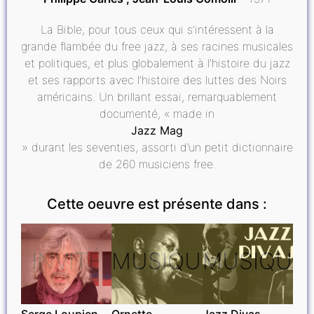
La Bible, pour tous ceux qui s’intéressent à la
grande flambée du free jazz, à ses racines musicales
et politiques, et plus globalement à l’histoire du jazz
et ses rapports avec l’histoire des luttes des Noirs
américains. Un brillant essai, remarquablement
documenté, « made in
Jazz Mag
» durant les seventies, assorti d’un petit dictionnaire
de 260 musiciens free.
Cette oeuvre est présente dans :
INVITÉ
MUSIQUE
MUSIQUE