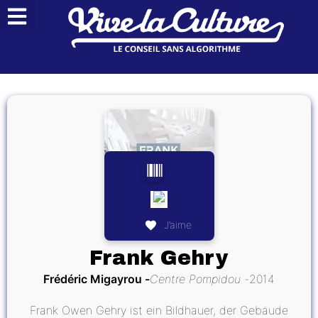
J’aime
Frank Gehry
Frédéric Migayrou
Centre Pompidou
2014
Frank Owen Gehry ist ein Bildhauer, der Gebäude