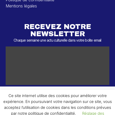
Mentions légales
RECEVEZ NOTRE
NEWSLETTER
Chaque semaine une actu culturelle dans votre boîte email
Ce site internet utilise des cookies pour améliorer votre
expérience. En poursuivant votre navigation sur ce site, vous
ème
© 2026 – 2
Round – Tous droits réservés.
acceptez l’utilisation de cookies dans les conditions prévues
par notre politique de confidentialité.
Réglage des