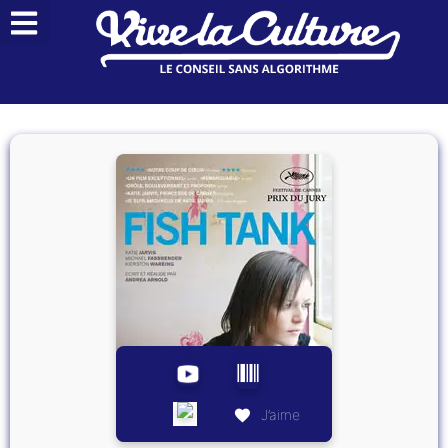
J’aime