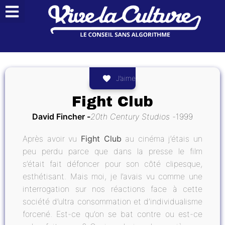
J’aime
Fight Club
David Fincher
20th Century Studios
1999
Après avoir vu
Fight Club
au cinéma j’étais un
peu perdu parce que dans la presse le film
s’était fait défoncer pour son côté clipesque,
esthétisant. Mais moi, je l’avais vu comme une
interrogation sur nos réactions face à cette
société d’ultra consommation et d’individualisme
forcené. Est-ce qu’on se bat contre ou est-ce