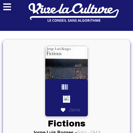
J’aime
Fictions
Jorge Luis Borges
Folio
1944