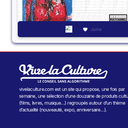
J’aime
vivelaculture.com est un site qui propose, une fois par
semaine, une sélection d’une douzaine de produits cultu
(films, livres, musique…) regroupés autour d’un thème
d’actualité (nouveauté, expo, anniversaire…).