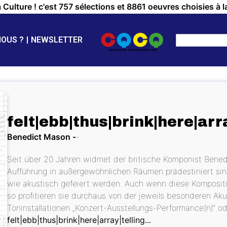
a Culture ! c'est 757 sélections et 8861 oeuvres choisies à l
NOUS ?
NEWSLETTER
felt|ebb|thus|brink|here|arr
Benedict Mason
Seit über 20 Jahren widmet der britische Komponist Bened
Aufführung in außergewöhnlichen Räumen prädestiniert sin
wie akustisch gefeiert werden. Auch wenn diese Kompositi
so profitieren sie durchaus von der jeweils besonderen Aku
Toninstallationen „Konzert-Ausstellungs-Performance(n)“ od
felt|ebb|thus|brink|here|array|telling...