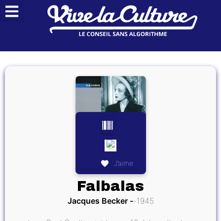
J’aime
Falbalas
Jacques Becker
1945