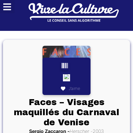
J’aime
Faces – Visages
maquillés du Carnaval
de Venise
Sergio Zaccaron
Herscher
2003