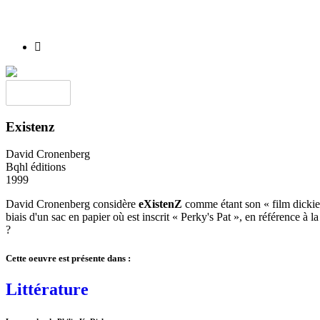
J’aime
Existenz
David Cronenberg
Bqhl éditions
1999
David Cronenberg considère
eXistenZ
comme étant son « film dickien
biais d'un sac en papier où est inscrit « Perky's Pat », en référence à l
?
Cette oeuvre est présente dans :
Littérature