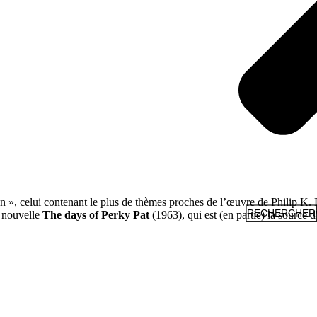
 », celui contenant le plus de thèmes proches de l’œuvre de Philip K. Di
RECHERCHER
a nouvelle
The days of Perky Pat
(1963), qui est (en partie) la source 