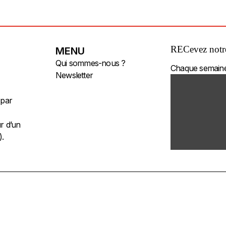
RECevez notre
MENU
Qui sommes-nous ?
Chaque semaine 
Newsletter
 par
Contact
Plan du site
r d’un
Accès Pro
).
Politique de confidentialité
Mentions légales