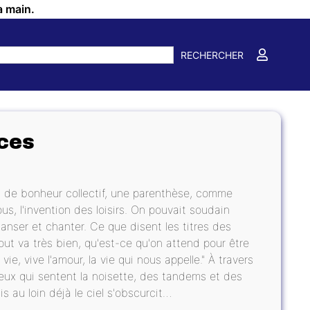
a main.
RECHERCHER
ces
t de bonheur collectif, une parenthèse, comme
us, l'invention des loisirs. On pouvait soudain
 danser et chanter. Ce que disent les titres des
 tout va très bien, qu'est-ce qu'on attend pour être
vie, vive l'amour, la vie qui nous appelle." À travers
eux qui sentent la noisette, des tandems et des
s au loin déjà le ciel s'obscurcit…