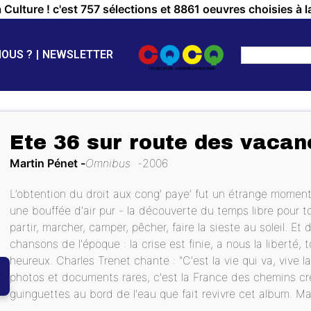
a Culture ! c'est 757 sélections et 8861 oeuvres choisies à l
NOUS ?
NEWSLETTER
Ete 36 sur route des vacan
Martin Pénet
Omnibus
2006
L’obtention du droit aux cong’ paye’ fut un étrange momen
une bouffée d'air pur - la découverte du temps libre pour to
partir, marcher, camper, pêcher, faire la sieste au soleil. Et
chansons de l'époque : la crise est finie, a nous la liberté,
heureux. Charles Trenet chante : "C'est la vie qui va, vive la 
photos et documents rares, c'est la France des chemins cr
guinguettes au bord de l'eau que fait revivre cet album. Mai