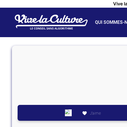
Vive l
QUI SOMMES-
J’aime