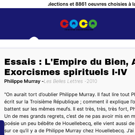
a Culture ! c'est 757 sélections et 8861 oeuvres choisies à l
Essais : L'Empire du Bien, Ap
Exorcismes spirituels I-IV
Philippe Murray
Les Belles Lettres
2010
"On aurait tort d’oublier Philippe Murray. Il faut lire tou
écrit sur la Troisième République ; comment il explique l’
battent sur les mêmes meufs. Il est très, très, très fort, P
Un de mes grands regrets, c’est de ne pas avoir mis en 
OUS ?
poésie un peu bébête de Houellebecq, elle vient aussi de Ph
sur ce qu’il y a de Philippe Murray chez Houellebecq. J’ai