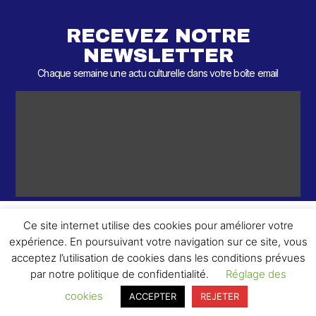
RECEVEZ NOTRE
NEWSLETTER
Chaque semaine une actu culturelle dans votre boîte email
Ce site internet utilise des cookies pour améliorer votre
expérience. En poursuivant votre navigation sur ce site, vous
ème
© 2026 – 2
Round – Tous droits réservés.
acceptez l’utilisation de cookies dans les conditions prévues
par notre politique de confidentialité.
Réglage des
cookies
ACCEPTER
REJETER