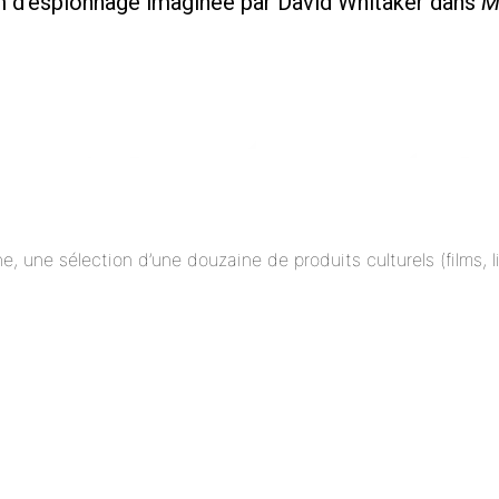
ilm d’espionnage imaginée par David Whitaker dans
M
ne, une sélection d’une douzaine de produits culturels (films,