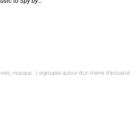
usic to Spy by
…
 livres, musique…) regroupés autour d’un thème d’actualité