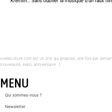
Kremlin
… Sans oublier la musique d’un faux f
vivelaculture.com est un site qui propose, une fois par semai
(nouveauté, expo, anniversaire…).
MENU
Qui sommes-nous ?
Newsletter