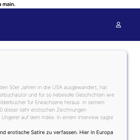
a main.
 den 50er Jahren in die USA ausgewandert, hat
nderbuchautor und für so liebevolle Geschichten wie
 Bilderbücher für Erwachsene heraus. In seinem
 dieser sehr erotischen Zeichnungen
Ungerer auf dem Index. In einem Interview sagte
nd erotische Satire zu verfassen. Hier in Europa