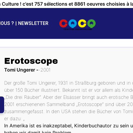
a Culture ! c'est 757 sélections et 8861 oeuvres choisies à l
NOUS ?
NEWSLETTER
Erotoscope
Tomi Ungerer
2001
Der große Tomi Ungerer, 1931 in Straßburg geboren und in
über 150 Bücher illustriert. Bekannt ist er vor allem als Ki
„Die drei Räuber“. Aber der Elsässer bringt auch erotische
2001 erschienenen Sammelband „Erotoscope“ sind über 200
zusammengefasst. In den USA stehen die Bücher von Tomi 
er dazu: „
In Amerika ist es inakzeptabel, Kinderbuchautor zu sein u
haben wir damit kein Problem.