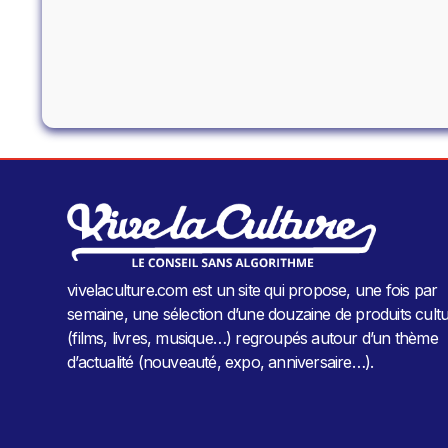
vivelaculture.com est un site qui propose, une fois par
semaine, une sélection d’une douzaine de produits cultu
(films, livres, musique…) regroupés autour d’un thème
d’actualité (nouveauté, expo, anniversaire…).