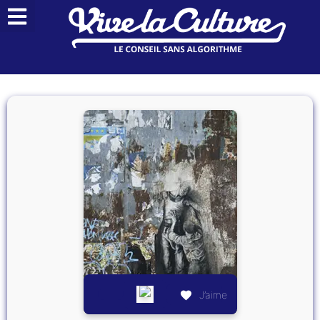
J’aime