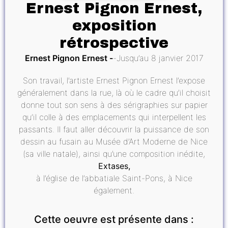
Ernest Pignon Ernest,
exposition
rétrospective
Ernest Pignon Ernest
Jusqu’au 8 janvier 2017
Son travail, l’artiste Ernest Pignon Ernest l’expose
généralement dans la rue, là où le cadre qu’il choisit
donne tout son sens à des sérigraphies sur papier
qu’il colle à des emplacements qui interpellent les
passants. Il faut aller découvrir la puissance de son
dessin au fusain au Musée d’Art Moderne de Nice
(sa ville natale), ainsi qu’une composition inédite,
Extases,
à l’église de l’abbatiale Saint-Pons, à Nice
également.
Cette oeuvre est présente dans :