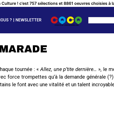
a Culture ! c'est 757 sélections et 8861 oeuvres choisies à l
NOUS ?
NEWSLETTER
AMARADE
chaque tournée : «
Allez, une p’tite dernière…
», le m
vec force trompettes qu’à la demande générale (?) 
ains le font avec une vitalité et un talent incroyable,