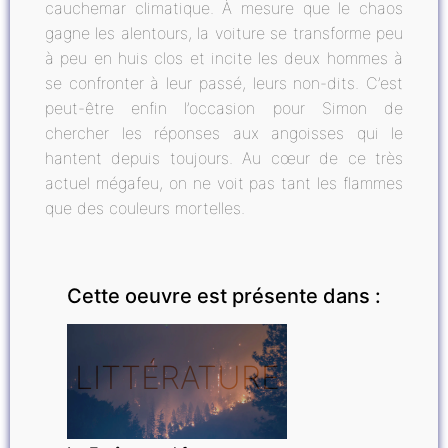
cauchemar climatique. À mesure que le chaos
gagne les alentours, la voiture se transforme peu
à peu en huis clos et incite les deux hommes à
se confronter à leur passé, leurs non-dits. C’est
peut-être enfin l’occasion pour Simon de
chercher les réponses aux angoisses qui le
hantent depuis toujours. Au cœur de ce très
actuel mégafeu, on ne voit pas tant les flammes
que des couleurs mortelles.
Cette oeuvre est présente dans :
LITTÉRATURE