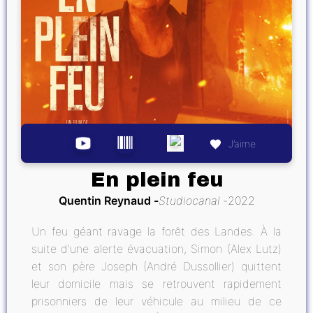
J’aime
En plein feu
Quentin Reynaud
Studiocanal
2022
Un feu géant ravage la forêt des Landes. À la
suite d'une alerte évacuation, Simon (Alex Lutz)
et son père Joseph (André Dussollier) quittent
leur domicile mais se retrouvent rapidement
prisonniers de leur véhicule au milieu de ce