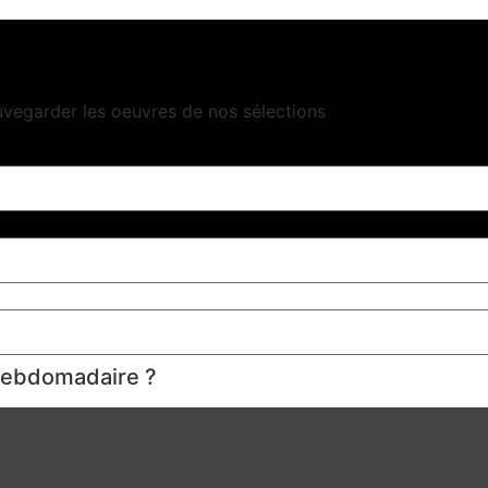
uvegarder les oeuvres de nos sélections
 hebdomadaire ?