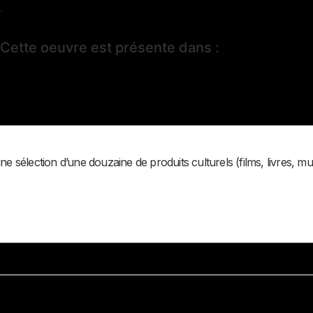
.
Cette oeuvre est présente dans :
une sélection d’une douzaine de produits culturels (films, livres,