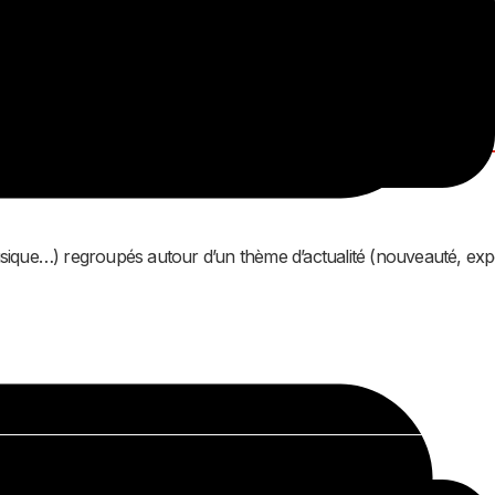
 musique…) regroupés autour d’un thème d’actualité (nouveauté, exp