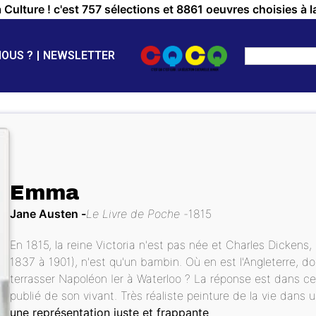
a Culture ! c'est 757 sélections et 8861 oeuvres choisies à l
NOUS ?
NEWSLETTER
Emma
Jane Austen
Le Livre de Poche
1815
En 1815, la reine Victoria n'est pas née et Charles Dickens,
1837 à 1901), n'est qu'un bambin. Où en est l'Angleterre, 
terrasser Napoléon Ier à Waterloo ? La réponse est dans ce
publié de son vivant. Très réaliste peinture de la vie dans 
une représentation juste et frappante