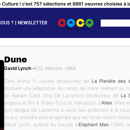
a Culture ! c'est 757 sélections et 8861 oeuvres choisies à l
NOUS ?
NEWSLETTER
Dune
David Lynch
ESC éditions
1984
C’est Arthur P. Jacobs (producteur de
La Planète des 
produire une adaptation du roman de Frank Herbert au ci
se réaliser. C’est Dino De Laurentiis (producteur de
La 
proposa le film à Ridley Scott le réalisateur d’
Alien
. Mais e
qu’il obligea De Laurentiis à revoir ses ambitions à la hau
ne put attendre plus longtemps que les fonds soient réunis e
David Lynch, auréolé du succès d’
Elephant Man
(1980), q