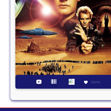
J’aime