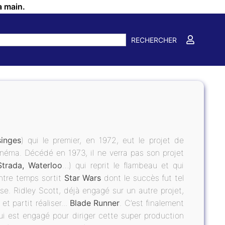
a main.
RECHERCHER
singes
) qui le premier, en 1972, eut le projet de
néma. Décédé en 1973, il ne verra pas son projet
Strada, Waterloo
…) qui reprit le flambeau et qui
ntre temps sortit
Star Wars
dont le succès fut tel
sse. Ridley Scott, déjà engagé sur un autre projet,
t partit réaliser...
Blade Runner
. C’est finalement
ui est engagé pour diriger cette super production