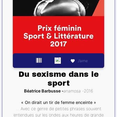
J’aime
Du sexisme dans le
sport
Béatrice Barbusse
anamosa
2016
« On dirait un tir de femme enceinte »
… Avec ce genre de petites phrases souvent
entendues sur les ondes aux heures de grande